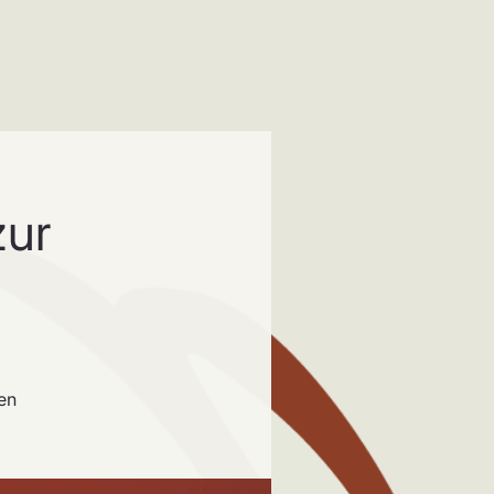
zur
en